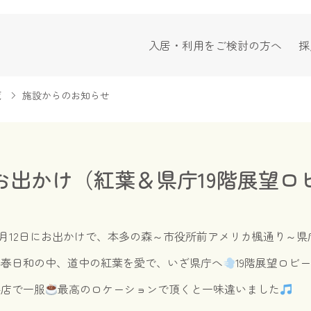
入居・利用をご検討の方へ
採
覧
施設からのお知らせ
お出かけ（紅葉＆県庁19階展望ロ
1月12日にお出かけで、本多の森～市役所前アメリカ楓通り～県
小春日和の中、道中の紅葉を愛で、いざ県庁へ
19階展望ロビ
茶店で一服
最高のロケーションで頂くと一味違いました