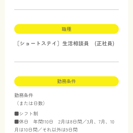
職種
［ショートステイ］生活相談員 (正社員)
勤務条件
勤務条件
（または日数）
■シフト制
■休日 年間110日 2月は8日間／3月、7月、10
月は10日間／それ以外は9日間