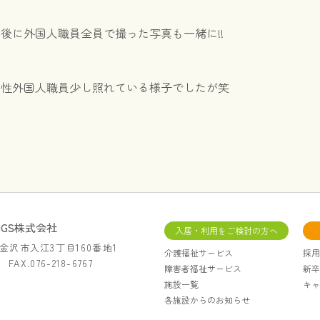
後に外国人職員全員で撮った写真も一緒に!!
男性外国人職員少し照れている様子でしたが笑
INGS株式会社
入居・利用をご検討の方へ
川県金沢市入江3丁目160番地1
介護福祉サービス
採用
7 FAX.076-218-6767
障害者福祉サービス
新卒
施設一覧
キャ
各施設からのお知らせ