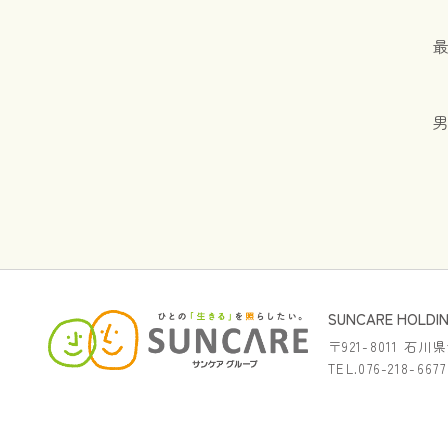
最
SUNCARE HOLD
〒921-8011 石
TEL.076-218-667