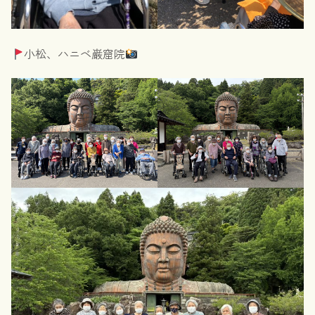
小松、ハニベ巌窟院