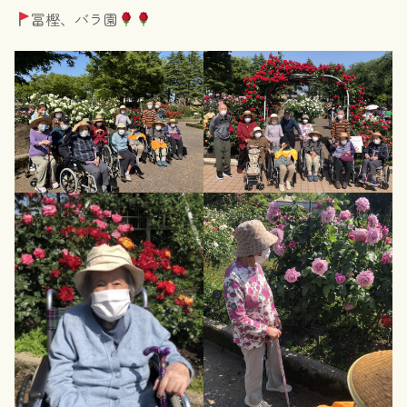
冨樫、バラ園