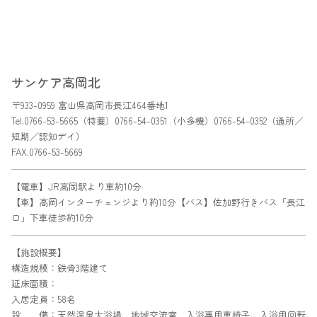
サンケア高岡北
〒933-0959 富山県高岡市長江464番地1
Tel.
0766-53-5665（特養）
0766-54-0351（小多機）
0766-54-0352（通所／
短期／認知デイ）
FAX.0766-53-5669
【電車】JR高岡駅より車約10分
【車】高岡インターチェンジより約10分【バス】佐加野行きバス「長江
口」下車徒歩約10分
【施設概要】
構造規模：鉄骨3階建て
延床面積：
入居定員：58名
設 備：天然温泉大浴場、地域交流室、入浴専用車椅子、入浴用回転